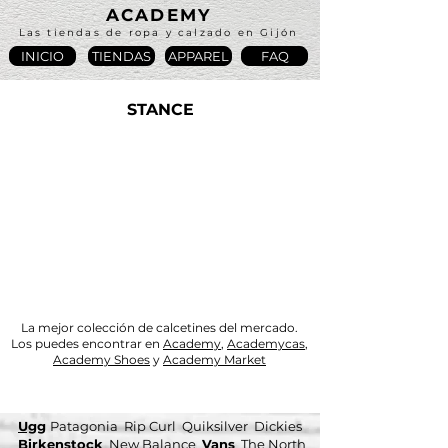
ACADEMY
Las tiendas de ropa y calzado en Gijón
INICIO
TIENDAS
APPAREL
FAQ
STANCE
La mejor colección de calcetines del mercado.
Los puedes encontrar en
Academy
,
Academycas
,
Academy Shoes
y
Academy Market
Ugg
Patagonia Rip Curl Quiksilver Dickies
Birkenstock
New Balance
Vans
The North